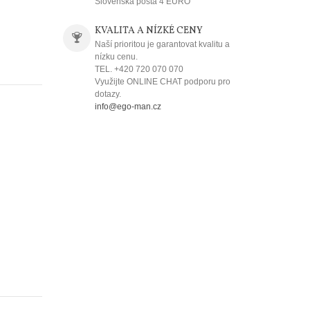
Slovenská pošta 4 EURO
KVALITA A NÍZKÉ CENY
Naší prioritou je garantovat kvalitu a
nízku cenu.
TEL. +420 720 070 070
Využijte ONLINE CHAT podporu pro
dotazy.
info@ego-man.cz