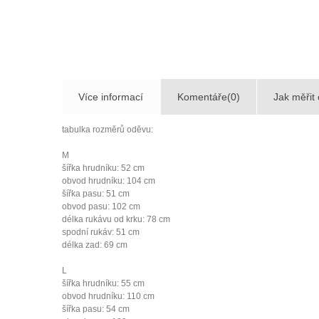
Více informací
Komentáře(0)
Jak měřit 
tabulka rozměrů oděvu:
M
šířka hrudníku: 52 cm
obvod hrudníku: 104 cm
šířka pasu: 51 cm
obvod pasu: 102 cm
délka rukávu od krku: 78 cm
spodní rukáv: 51 cm
délka zad: 69 cm
L
šířka hrudníku: 55 cm
obvod hrudníku: 110 cm
šířka pasu: 54 cm