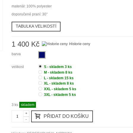
materiál: 100% polyester
doporučené praní: 30°
TABULKA VELIKOSTÍ
1 400 Kč
Historie ceny
barva
velikost
S -
skladem 3 ks
M -
skladem 8 ks
L -
skladem 15 ks
XL -
skladem 8 ks
XXL -
skladem 5 ks
3XL -
skladem 5 ks
3
ks
skladem
+
PŘIDAT DO KOŠÍKU
-