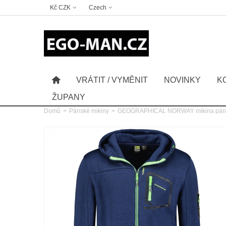
Kč CZK
Czech
VRÁTIT / VYMĚNIT
NOVINKY
K
ŽUPANY
Domů
>
Pánské mikiny
>
GEOGRAPHICAL NORWAY mikina pá