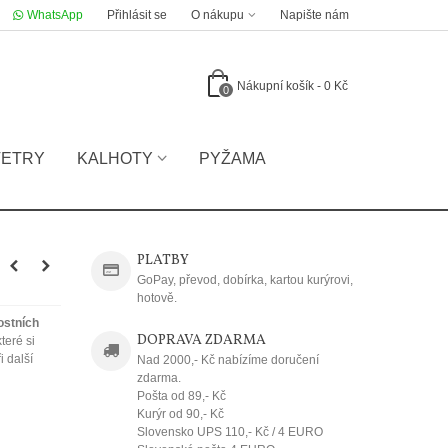
WhatsApp
Přihlásit se
O nákupu
Napište nám
Nákupní košík
-
0 Kč
0
VETRY
KALHOTY
PYŽAMA
PLATBY
GoPay, převod, dobírka, kartou kurýrovi,
hotově.
ostních
DOPRAVA ZDARMA
které si
i další
Nad 2000,- Kč nabízíme doručení
zdarma.
Pošta od 89,- Kč
Kurýr od 90,- Kč
Slovensko UPS 110,- Kč / 4 EURO