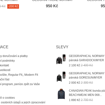
...
mikina...
mi
950 Kč
95
0 Kč
-200 Kč
MACE
SLEVY
 doručování a platby
GEOGRAPHICAL NORWAY 
pánská GARADOCK/MYER
í podmínky
2 400 Kč
kontakt
2 100 Kč
velikostí
GEOGRAPHICAL NORWAY 
košile, Regular Fit,, Modern Fit
pánská GORESUN/MYER
ční řád
2 300 Kč
2 000 Kč
í program, peníze zpět za Vaše
CANADIAN PEAK bunda pá
BEACHWEAK MEN 068...
ě o cookies
2 700 Kč
1 890 Kč
osobních údajů a jejich zpracování