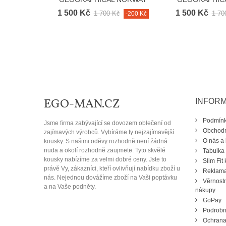
mikina...
mikina
1 500 Kč
1 500 Kč
1 700 Kč
1 70
-200 Kč
EGO-MAN.CZ
INFOR
Podmínky
Jsme firma zabývající se dovozem oblečení od
Obchodn
zajímavých výrobců. Vybíráme ty nejzajímavější
O nás a 
kousky. S našimi oděvy rozhodně není žádná
nuda a okolí rozhodně zaujmete. Tyto skvělé
Tabulka 
kousky nabízíme za velmi dobré ceny. Jste to
Slim Fit 
právě Vy, zákazníci, kteří ovlivňují nabídku zboží u
Reklama
nás. Nejednou dovážíme zboží na Vaši poptávku
Věrnostn
a na Vaše podněty.
nákupy
GoPay
Podrobn
Ochrana 