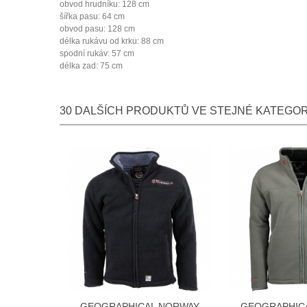
obvod hrudníku: 128 cm
šířka pasu: 64 cm
obvod pasu: 128 cm
délka rukávu od krku: 88 cm
spodní rukáv: 57 cm
délka zad: 75 cm
30 DALŠÍCH PRODUKTŮ VE STEJNÉ KATEGORI
GEOGRAPHICAL NORWAY
GEOGRAPHIC