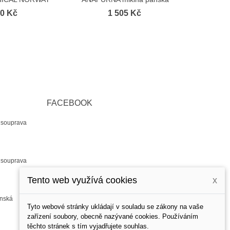
kina...
UGANDA...
0 Kč
1 505 Kč
FACEBOOK
souprava
souprava
Tento web využívá cookies
x
nská
Tyto webové stránky ukládají v souladu se zákony na vaše
zařízení soubory, obecně nazývané cookies. Používáním
těchto stránek s tím vyjadřujete souhlas.