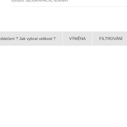
Výrobce:
GEOGRAPHICAL NORWAY
Zaslat dotaz na zboží
oblečení ? Jak vybrat velikost ?
VÝMĚNA
FILTROVÁNÍ