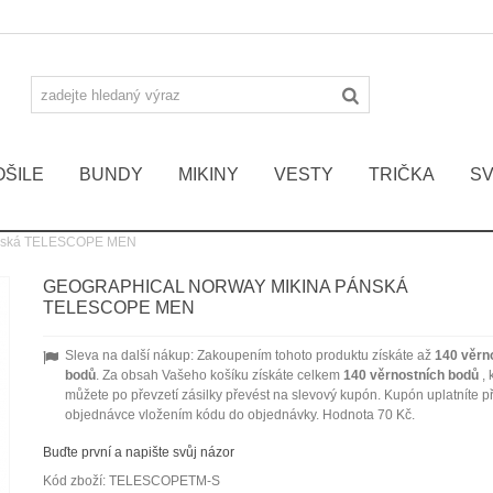
OŠILE
BUNDY
MIKINY
VESTY
TRIČKA
S
nská TELESCOPE MEN
GEOGRAPHICAL NORWAY MIKINA PÁNSKÁ
TELESCOPE MEN
Sleva na další nákup: Zakoupením tohoto produktu získáte až
140
věrn
bodů
. Za obsah Vašeho košíku získáte celkem
140
věrnostních bodů
, 
můžete po převzetí zásilky převést na slevový kupón. Kupón uplatníte př
objednávce vložením kódu do objednávky. Hodnota
70 Kč
.
Buďte první a napište svůj názor
Kód zboží:
TELESCOPETM-S