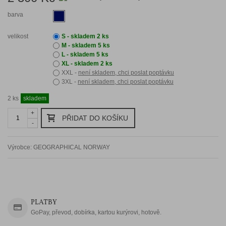
barva
velikost
S -
skladem 2 ks
M -
skladem 5 ks
L -
skladem 5 ks
XL -
skladem 2 ks
XXL -
není skladem, chci poslat poptávku
3XL -
není skladem, chci poslat poptávku
2
ks
skladem
+
PŘIDAT DO KOŠÍKU
-
Výrobce:
GEOGRAPHICAL NORWAY
Zaslat dotaz na zboží
PLATBY
GoPay, převod, dobírka, kartou kurýrovi, hotově.