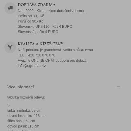
DOPRAVA ZDARMA
Nad 2000,- Kč nabízíme doručení zdarma.
Pošta od 89,- Kč
Kurýr od 90,- Kč
Slovensko UPS 110,- Kč / 4 EURO
Slovenská pošta 4 EURO
KVALITA A NÍZKÉ CENY
Naší prioritou je garantovat kvalitu a nízku cenu.
TEL. +420 720 070 070
Využijte ONLINE CHAT podporu pro dotazy.
info@ego-man.cz
Více informací
tabulka rozměrů oděvu:
S
šířka hrudníku: 59 cm
obvod hrudníku: 118 cm
šířka pasu: 58 cm
obvod pasu: 116 cm