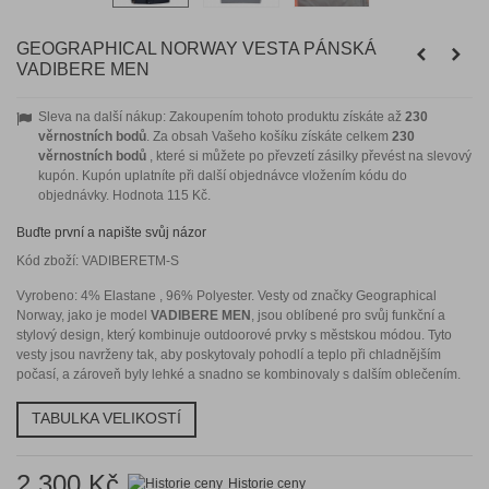
GEOGRAPHICAL NORWAY VESTA PÁNSKÁ
VADIBERE MEN
Sleva na další nákup: Zakoupením tohoto produktu získáte až
230
věrnostních bodů
. Za obsah Vašeho košíku získáte celkem
230
věrnostních bodů
, které si můžete po převzetí zásilky převést na slevový
kupón. Kupón uplatníte při další objednávce vložením kódu do
objednávky. Hodnota
115 Kč
.
Buďte první a napište svůj názor
Kód zboží:
VADIBERETM-S
Vyrobeno: 4% Elastane , 96% Polyester. Vesty od značky Geographical
Norway, jako je model
VADIBERE MEN
, jsou oblíbené pro svůj funkční a
stylový design, který kombinuje outdoorové prvky s městskou módou. Tyto
vesty jsou navrženy tak, aby poskytovaly pohodlí a teplo při chladnějším
počasí, a zároveň byly lehké a snadno se kombinovaly s dalším oblečením.
TABULKA VELIKOSTÍ
2 300 Kč
Historie ceny