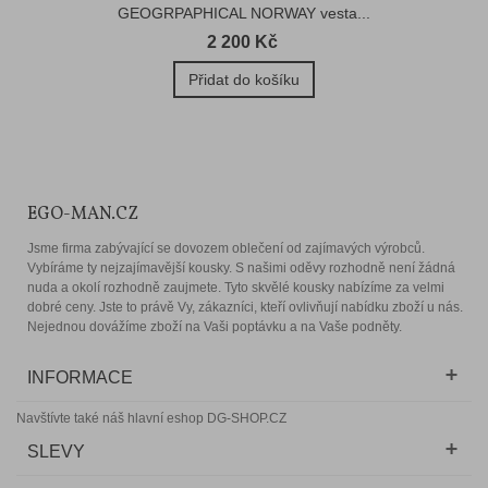
GEOGRPAPHICAL NORWAY vesta...
2 200 Kč
Přidat do košíku
EGO-MAN.CZ
Jsme firma zabývající se dovozem oblečení od zajímavých výrobců.
Vybíráme ty nejzajímavější kousky. S našimi oděvy rozhodně není žádná
nuda a okolí rozhodně zaujmete. Tyto skvělé kousky nabízíme za velmi
dobré ceny. Jste to právě Vy, zákazníci, kteří ovlivňují nabídku zboží u nás.
Nejednou dovážíme zboží na Vaši poptávku a na Vaše podněty.
INFORMACE
Navštívte také náš hlavní eshop DG-SHOP.CZ
SLEVY