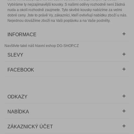
Vybíráme ty nejzajímavější kousky. S našimi oděvy rozhodně není žádná
nuda a okolí rozhodně zaujmete. Tyto skvělé kousky nabízíme za velmi
dobré ceny. Jste to právě Vy, zákazníci, kteří ovlivňují nabídku zboží u nás.
Nejednou dovážíme zboží na Vaši poptávku a na Vaše podněty.
INFORMACE
Navštívte také náš hlavní eshop DG-SHOP.CZ
SLEVY
FACEBOOK
ODKAZY
NABÍDKA
ZÁKAZNICKÝ ÚČET