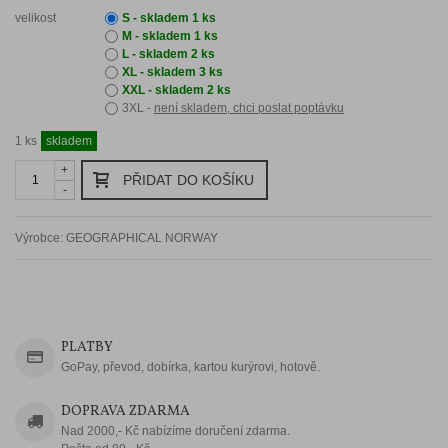
velikost
S -
skladem 1 ks
M -
skladem 1 ks
L -
skladem 2 ks
XL -
skladem 3 ks
XXL -
skladem 2 ks
3XL -
není skladem, chci poslat poptávku
1
ks
skladem
+
PŘIDAT DO KOŠÍKU
-
Výrobce:
GEOGRAPHICAL NORWAY
Zaslat dotaz na zboží
PLATBY
GoPay, převod, dobírka, kartou kurýrovi, hotově.
DOPRAVA ZDARMA
Nad 2000,- Kč nabízíme doručení zdarma.