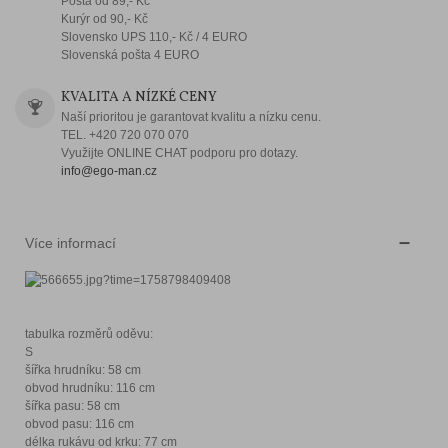
Pošta od 89,- Kč
Kurýr od 90,- Kč
Slovensko UPS 110,- Kč / 4 EURO
Slovenská pošta 4 EURO
KVALITA A NÍZKÉ CENY
Naší prioritou je garantovat kvalitu a nízku cenu.
TEL. +420 720 070 070
Využijte ONLINE CHAT podporu pro dotazy.
info@ego-man.cz
Více informací
tabulka rozměrů oděvu:
S
šířka hrudníku: 58 cm
obvod hrudníku: 116 cm
šířka pasu: 58 cm
obvod pasu: 116 cm
délka rukávu od krku: 77 cm