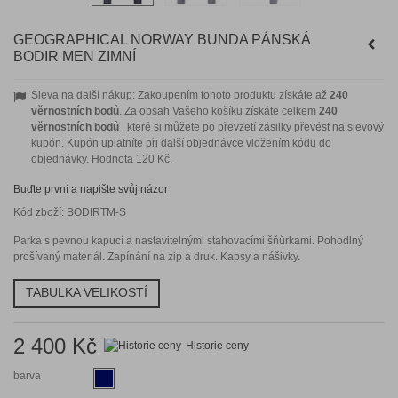
GEOGRAPHICAL NORWAY BUNDA PÁNSKÁ
BODIR MEN ZIMNÍ
Sleva na další nákup: Zakoupením tohoto produktu získáte až
240
věrnostních bodů
. Za obsah Vašeho košíku získáte celkem
240
věrnostních bodů
, které si můžete po převzetí zásilky převést na slevový
kupón. Kupón uplatníte při další objednávce vložením kódu do
objednávky. Hodnota
120 Kč
.
Buďte první a napište svůj názor
Kód zboží:
BODIRTM-S
Parka s pevnou kapucí a nastavitelnými stahovacími šňůrkami. Pohodlný
prošívaný materiál. Zapínání na zip a druk. Kapsy a nášivky.
TABULKA VELIKOSTÍ
2 400 Kč
Historie ceny
barva