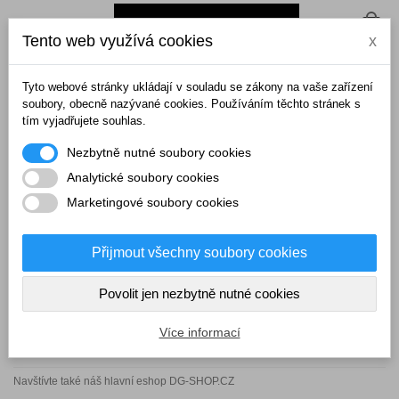
0
Tento web využívá cookies
x
Domů
>
Kosmetika
>
Tělová kosmetika
>
Sprchové gely
Tyto webové stránky ukládají v souladu se zákony na vaše zařízení
SPRCHOVÉ GELY
soubory, obecně nazývané cookies. Používáním těchto stránek s
tím vyjadřujete souhlas.
Pro zobrazení produktů pokračujte výběrem podkategorie
Nezbytně nutné soubory cookies
Analytické soubory cookies
Marketingové soubory cookies
EGO-MAN.CZ
Jsme firma zabývající se dovozem oblečení od zajímavých výrobců.
Přijmout všechny soubory cookies
Vybíráme ty nejzajímavější kousky. S našimi oděvy rozhodně není žádná
nuda a okolí rozhodně zaujmete. Tyto skvělé kousky nabízíme za velmi
dobré ceny. Jste to právě Vy, zákazníci, kteří ovlivňují nabídku zboží u nás.
Povolit jen nezbytně nutné cookies
Nejednou dovážíme zboží na Vaši poptávku a na Vaše podněty.
Více informací
INFORMACE
Navštívte také náš hlavní eshop DG-SHOP.CZ