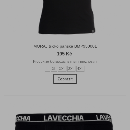
MORAJ tričko pánské BMP950001
195 Kč
Produkt je k dispozici s jinými možnostmi
L
XL
XXL
3XL
4XL
Zobrazit