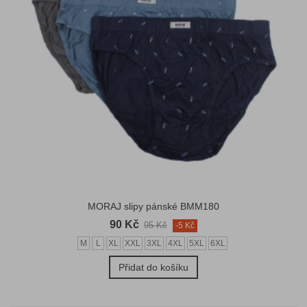
MORAJ slipy pánské BMM180
90 Kč
95 Kč
-5 Kč
M
L
XL
XXL
3XL
4XL
5XL
6XL
Přidat do košíku