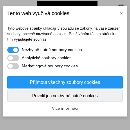
0
Tento web využívá cookies
x
Domů
>
Pánské spodní prádlo
Tyto webové stránky ukládají v souladu se zákony na vaše zařízení
PÁNSKÉ SPODNÍ PRÁDLO
soubory, obecně nazývané cookies. Používáním těchto stránek s
tím vyjadřujete souhlas.
Nezbytně nutné soubory cookies
Analytické soubory cookies
Marketingové soubory cookies
Přijmout všechny soubory cookies
Povolit jen nezbytně nutné cookies
Boxerky, slipy
Tílka a nátělníky
Více informací